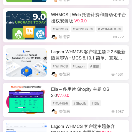
WHMCS | Web 托管计费和自动化平台
授权安装版
V9.0.0
# WHMCS
# WHMCS 9.0
# WHMCS 9.0.0
哈德森
772
Lagom WHMCS 客户端主题 2.2.6最新
版兼容WHMCS 8.10.1 简单、直观且
完全响应的 WHMCS 主题
# WHMCS
# Lagom
# 主题
哈德森
4561
Ella – 多用途 Shopify 主题 OS
2.0
V7.0.0
# 电子商务
# Shopify
# Ella
哈德森
1987
Lagom WHMCS 客户端主题兼容