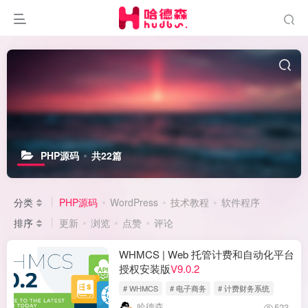
PHP源码
共22篇
分类
PHP源码
WordPress
技术教程
软件程序
排序
更新
浏览
点赞
评论
WHMCS | Web 托管计费和自动化平台
授权安装版
V9.0.2
# WHMCS
# 电子商务
# 计费财务系统
哈德森
523