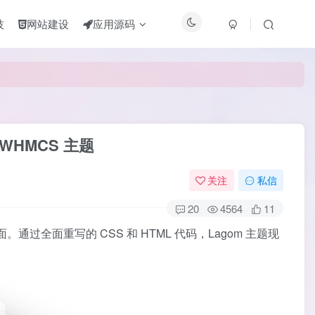
技
网站建设
应用源码
 WHMCS 主题
关注
私信
20
4564
11
过全面重写的 CSS 和 HTML 代码，Lagom 主题现