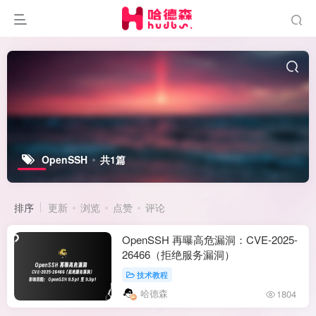
OpenSSH
共1篇
排序
更新
浏览
点赞
评论
OpenSSH 再曝高危漏洞：CVE-2025-
26466（拒绝服务漏洞）
技术教程
哈德森
1804