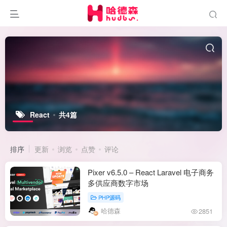
React
共4篇
排序
更新
浏览
点赞
评论
Pixer v6.5.0 – React Laravel 电子商务
多供应商数字市场
PHP源码
哈德森
2851