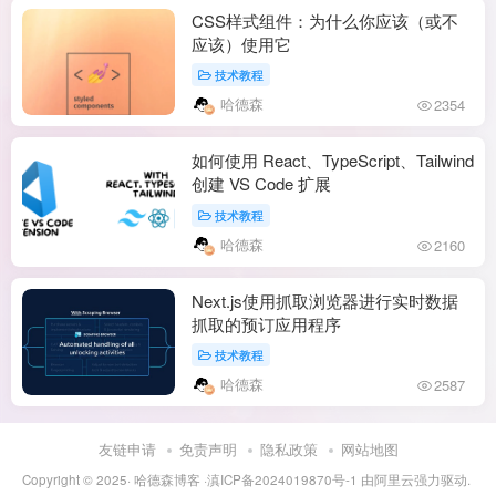
CSS样式组件：为什么你应该（或不
应该）使用它
技术教程
哈德森
2354
如何使用 React、TypeScript、Tailwind
创建 VS Code 扩展
技术教程
哈德森
2160
Next.js使用抓取浏览器进行实时数据
抓取的预订应用程序
技术教程
哈德森
2587
友链申请
免责声明
隐私政策
网站地图
Copyright © 2025·
哈德森博客
·
滇ICP备2024019870号-1
由
阿里云
强力驱动.