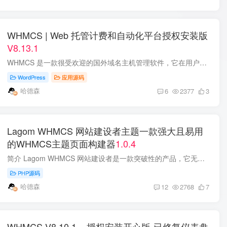
WHMCS | Web 托管计费和自动化平台授权安装版
V8.13.1
WHMCS 是一款很受欢迎的国外域名主机管理软件，它在用户管理、财务管理、域名界面、服务器管理面板界面等方面都设计得非常人性化。WHMCS Nulled是全面支持域名注册管理分析、主机发放管理、VPS...
WordPress
应用源码
哈德森
6
2377
3
Lagom WHMCS 网站建设者主题一款强大且易用
的WHMCS主题页面构建器
1.0.4
简介 Lagom WHMCS 网站建设者是一款突破性的产品，它无缝集成于Lagom WHMCS客户端主题，为您提供强大的工具来轻松制作引人入胜的网站页面。这款网站建设者专门作为Lagom WHMCS客户端主题的和谐...
PHP源码
哈德森
12
2768
7
WHMCS V8.10.1 – 授权安装开心版-已修复仪表盘