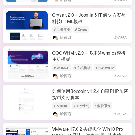
Crysa v2.0 – Joomla 5 IT 解决方案与
科技HTML模板
# 主机模板
# Crysa
哈德森
2668
COOWHM v2.9 – 多用途whmcs模板
主机模板
# WHMCS
# 主机模板
# COOWHM
哈德森
2628
如何使用Boxcoin v1.2.4 自建PHP加密
货币支付脚本
# Boxcoin
# 加密支付
# 收款系统
哈德森
1574
VMware 17.0.2 去虚拟化 Win10 Pro