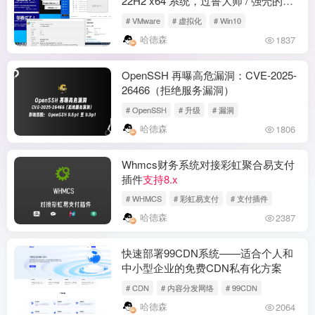
22H2 x64 系统，过鲁大师 / 强壳的全
能之选
# VMware
# 虚拟化
# Win10
哈德森
1837
OpenSSH 再曝高危漏洞：CVE-2025-
26466（拒绝服务漏洞）
# OpenSSH
# 升级
# 漏洞
哈德森
1806
Whmcs财务系统对接彩虹聚合易支付
插件
支持8.x
# WHMCS
# 彩虹易支付
# 支付插件
哈德森
2387
快速部署99CDN系统——适合个人和
中小型企业的免费CDN私有化方案
# CDN
# 内容分发网络
# 99CDN
哈德森
2064