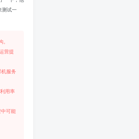
来测试一
架构。
字运营提
裸机服务
源利用率
程中可能