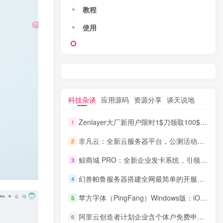
教程
使用
科技杂谈
应用源码
资源分享
谈天说地
Zenlayer大厂新用户限时1$刀领取100$美刀不限制开通的产品比如独立服务器和VPS
1
非凡云：全新云服务器平台，公测活动盛大开启+注册即送免费洛杉矶服务器
2
鲸商城 PRO：全新企业发卡系统，引领数字商业新潮流
3
幻兽帕鲁服务器搭建全网最简单的开服windows系统
4
苹方字体（PingFang）Windows版：iOS官方字体，包含6种字重，简繁港文全面优化
5
阿里云创造者计划企业含个体户免费申请3500元无门槛代金劵
6