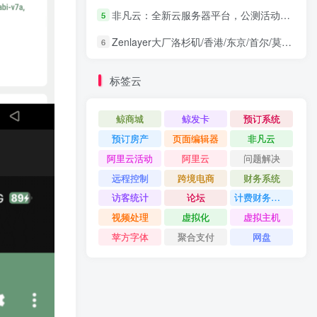
非凡云：全新云服务器平台，公测活动盛大开启+注册即送免费洛杉矶服务器
5
Zenlayer大厂洛杉矶/香港/东京/首尔/莫斯科/圣保罗等地服务器4折秒杀优惠续费同价
6
标签云
鲸商城
鲸发卡
预订系统
预订房产
页面编辑器
非凡云
阿里云活动
阿里云
问题解决
远程控制
跨境电商
财务系统
访客统计
论坛
计费财务系统
视频处理
虚拟化
虚拟主机
苹方字体
聚合支付
网盘