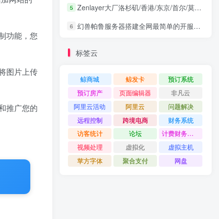
Zenlayer大厂洛杉矶/香港/东京/首尔/莫斯科/圣保罗等地服务器4折秒杀优惠续费同价
5
幻兽帕鲁服务器搭建全网最简单的开服windows系统
6
制功能，您
标签云
地将图片上传
鲸商城
鲸发卡
预订系统
预订房产
页面编辑器
非凡云
阿里云活动
阿里云
问题解决
和推广您的
远程控制
跨境电商
财务系统
访客统计
论坛
计费财务系统
视频处理
虚拟化
虚拟主机
苹方字体
聚合支付
网盘