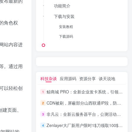
发布最新的
功能简介
下载与安装
的角色权
安装教程
下载源码
网站内容进
等。通过用
科技杂谈
应用源码
资源分享
谈天说地
可以轻松创
鲸商城 PRO：全新企业发卡系统，引领数字商业新潮流
1
CDN被刷，屏蔽部分山西联通IP段，防范恶意流量攻击
2
创建页面、
非凡云：全新云服务器平台，公测活动盛大开启+注册即送免费洛杉矶服务器
3
Zenlayer大厂新用户限时1$刀领取100$美刀不限制开通的产品比如独立服务器和VPS
4
增加网站的