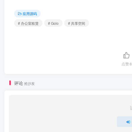
应用源码
# 办公室租赁
# Golo
# 共享空间
点赞
8
评论
抢沙发