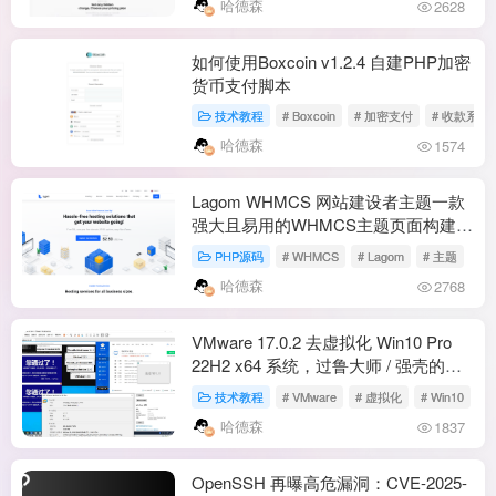
哈德森
2628
如何使用Boxcoin v1.2.4 自建PHP加密
货币支付脚本
技术教程
# Boxcoin
# 加密支付
# 收款系统
哈德森
1574
Lagom WHMCS 网站建设者主题一款
强大且易用的WHMCS主题页面构建器
1.0.4
PHP源码
# WHMCS
# Lagom
# 主题
哈德森
2768
VMware 17.0.2 去虚拟化 Win10 Pro
22H2 x64 系统，过鲁大师 / 强壳的全
能之选
技术教程
# VMware
# 虚拟化
# Win10
哈德森
1837
OpenSSH 再曝高危漏洞：CVE-2025-