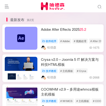
最新发布
第2页
Adobe After Effects 2025
25.2
软件程序
# Adobe
# 视频处理
# After Effect
哈德森
1675
Crysa v2.0 – Joomla 5 IT 解决方案与
科技HTML模板
技术教程
# 主机模板
# Crysa
哈德森
2668
COOWHM v2.9 – 多用途whmcs模板
主机模板
技术教程
# WHMCS
# 主机模板
# COOWH