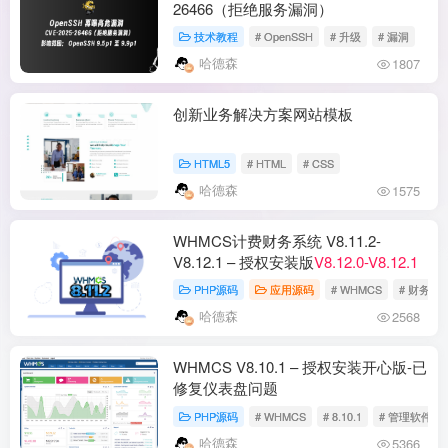
26466（拒绝服务漏洞）
技术教程
# OpenSSH
# 升级
# 漏洞
哈德森
1807
创新业务解决方案网站模板
HTML5
# HTML
# CSS
哈德森
1575
WHMCS计费财务系统 V8.11.2-
V8.12.1 – 授权安装版
V8.12.0-V8.12.1
PHP源码
应用源码
# WHMCS
# 财务系
哈德森
2568
WHMCS V8.10.1 – 授权安装开心版-已
修复仪表盘问题
PHP源码
# WHMCS
# 8.10.1
# 管理软件
哈德森
5366