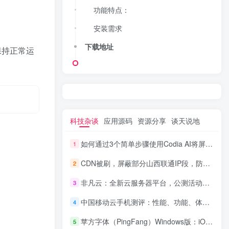
功能特点：
安装需求
下载地址
终保持正常运
科技杂谈
应用源码
资源分享
谈天说地
如何通过3个简单步骤使用Codia AI将屏幕截图转换为可编辑的Figma设计
1
CDN被刷，屏蔽部分山西联通IP段，防范恶意流量攻击
2
非凡云：全新云服务器平台，公测活动盛大开启+注册即送免费洛杉矶服务器
3
中国移动云手机测评：性能、功能、体验全方位评估
4
苹方字体（PingFang）Windows版：iOS官方字体，包含6种字重，简繁港文全面优化
5