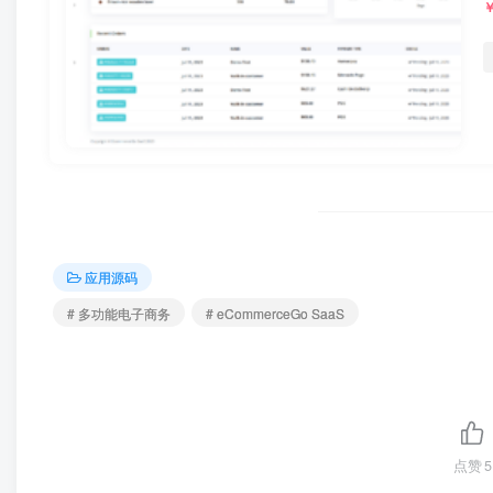
应用源码
# 多功能电子商务
# eCommerceGo SaaS
点赞
5