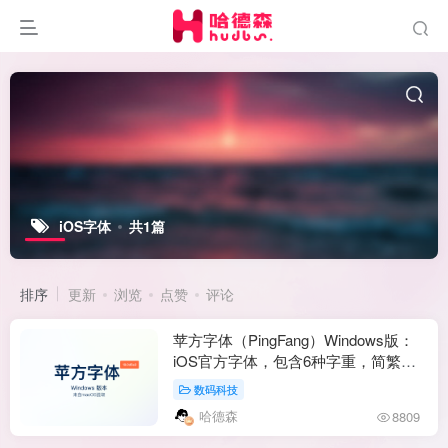
iOS字体
共1篇
排序
更新
浏览
点赞
评论
苹方字体（PingFang）Windows版：
iOS官方字体，包含6种字重，简繁港
文全面优化
数码科技
哈德森
8809