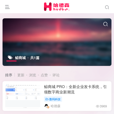
鲸商城
共1篇
排序
更新
浏览
点赞
评论
鲸商城 PRO：全新企业发卡系统，引
领数字商业新潮流
数码科技
哈德森
3969