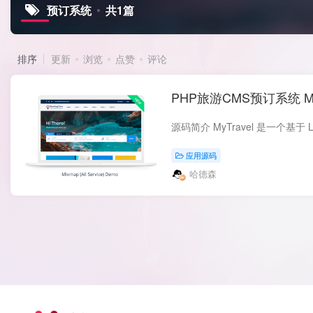
预订系统
共1篇
排序
更新
浏览
点赞
评论
PHP旅游CMS预订系统 MyTr
应用源码
哈德森