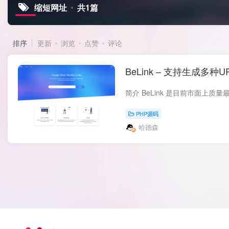
缩短网址
共1篇
排序
更新
浏览
点赞
评论
BeLink – 支持生成多种
PHP源码
哈德森