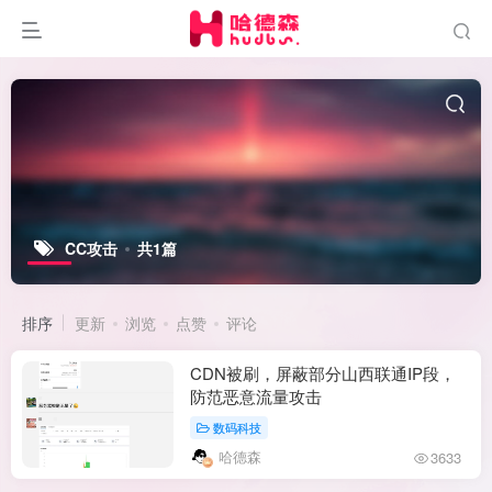
CC攻击
共1篇
排序
更新
浏览
点赞
评论
CDN被刷，屏蔽部分山西联通IP段，
防范恶意流量攻击
数码科技
哈德森
3633