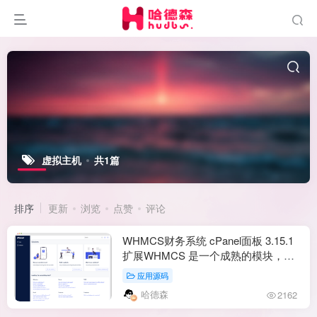
虚拟主机
共1篇
排序
更新
浏览
点赞
评论
WHMCS财务系统 cPanel面板 3.15.1
扩展WHMCS 是一个成熟的模块，
WHMCS 中远程管理 Web 托管帐户。
应用源码
哈德森
2162