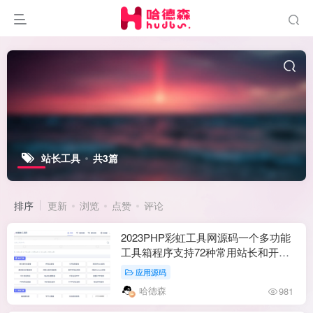
站长工具
共3篇
排序
更新
浏览
点赞
评论
2023PHP彩虹工具网源码一个多功能
工具箱程序支持72种常用站长和开发
等工具
应用源码
哈德森
981