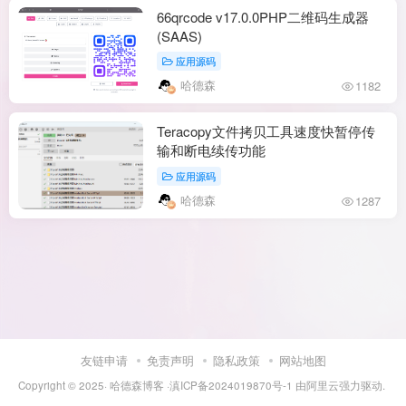
66qrcode v17.0.0PHP二维码生成器
(SAAS)
应用源码
哈德森
1182
Teracopy文件拷贝工具速度快暂停传
输和断电续传功能
应用源码
哈德森
1287
友链申请
免责声明
隐私政策
网站地图
Copyright © 2025·
哈德森博客
·
滇ICP备2024019870号-1
由
阿里云
强力驱动.