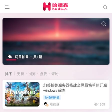
幻兽帕鲁
共1篇
排序
更新
浏览
点赞
评论
幻兽帕鲁服务器搭建全网最简单的开服
windows系统
数码科技
哈德森
1365