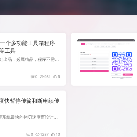
源码一个多功能工具箱程序
发等工具
简介 彩虹工具箱为另一新作，彩虹出品，必属精品，程序不需要授权，支持高达72种站长工具、开发工具、娱乐工具等功能。本地调用API、自带免费API接口，是一个多功能性工具箱支持后台管理、上传...
0
981
5
具速度快暂停传输和断电续传
介绍 TeraCopy 是一款旨在于发挥系统最快的拷贝速度而设计的文件快速复制工具， 是 Windows 复制╱移动功能的增强版，通过智能缓冲技术来提升复制／移动大文件时的速度， 还支持...
0
1287
10