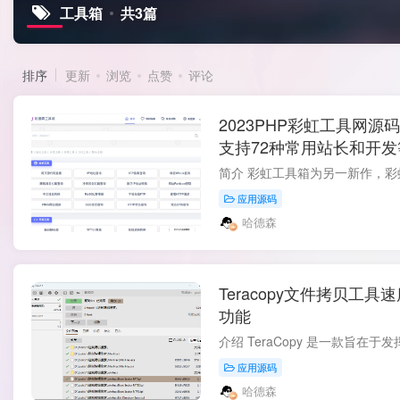
工具箱
共3篇
排序
更新
浏览
点赞
评论
2023PHP彩虹工具网
支持72种常用站长和开
应用源码
哈德森
Teracopy文件拷贝工
功能
应用源码
哈德森