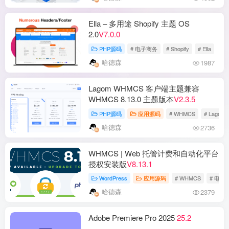
Ella – 多用途 Shopify 主题 OS
2.0
V7.0.0
PHP源码
# 电子商务
# Shopify
# Ella
哈德森
1987
Lagom WHMCS 客户端主题兼容
WHMCS 8.13.0 主题版本
V2.3.5
PHP源码
应用源码
# WHMCS
# Lagom
哈德森
2736
WHMCS | Web 托管计费和自动化平台
授权安装版
V8.13.1
WordPress
应用源码
# WHMCS
# 电子
哈德森
2379
Adobe Premiere Pro 2025
25.2