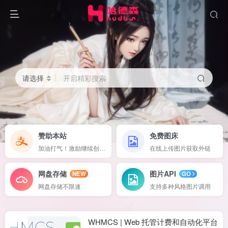
请选择
开启精彩搜索
赞助本站
免费图床
加油打气！激励继续创作下去！
在线上传图片获取外链
网盘存储
图片API
NEW
GO
网盘存储不限速
支持多种风格图片调用
WHMCS | Web 托管计费和自动化平台