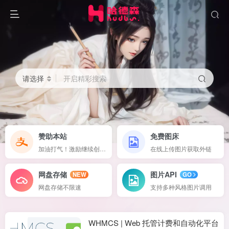
请选择
开启精彩搜索
赞助本站
免费图床
加油打气！激励继续创作下去！
在线上传图片获取外链
网盘存储
图片API
NEW
GO
网盘存储不限速
支持多种风格图片调用
WHMCS | Web 托管计费和自动化平台