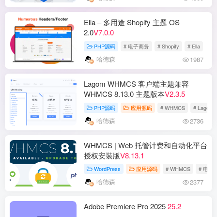
Ella – 多用途 Shopify 主题 OS
2.0
V7.0.0
PHP源码
# 电子商务
# Shopify
# Ella
哈德森
1987
Lagom WHMCS 客户端主题兼容
WHMCS 8.13.0 主题版本
V2.3.5
PHP源码
应用源码
# WHMCS
# Lagom
哈德森
2736
WHMCS | Web 托管计费和自动化平台
授权安装版
V8.13.1
WordPress
应用源码
# WHMCS
# 电子
哈德森
2377
Adobe Premiere Pro 2025
25.2